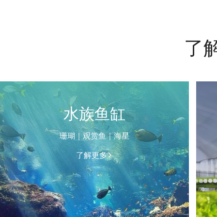
了
水族鱼缸
珊瑚｜观赏鱼｜海星
了解更多