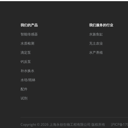
我们的产品
我们服务的行业
智能传感器
水族鱼缸
水质检测
无土农业
滴定泵
水产养殖
钙反泵
补水换水
水培/雨林
配件
试剂
Copyright © 2026 上海永创生物工程有限公司 版权所有
沪ICP备17