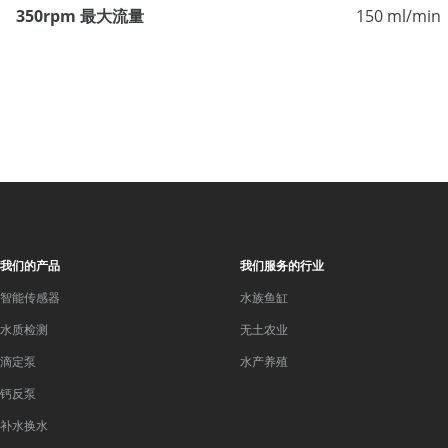
350rpm 最大流量
150 ml/min
我们的产品
我们服务的行业
智能传感器
水族鱼缸
水质检测
无土农业
滴定泵
水产养殖
钙反泵
补水换水