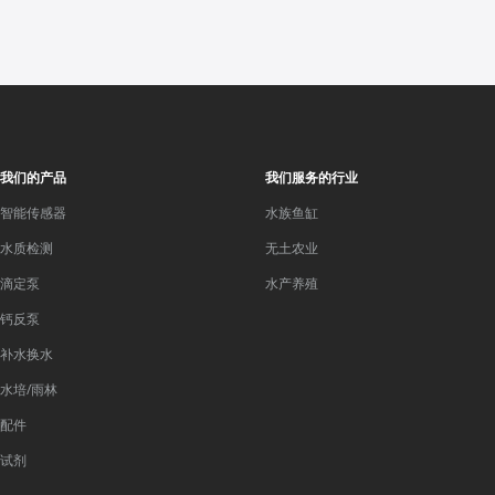
我们的产品
我们服务的行业
智能传感器
水族鱼缸
水质检测
无土农业
滴定泵
水产养殖
钙反泵
补水换水
水培/雨林
配件
试剂