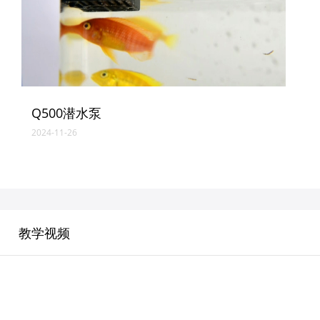
Q500潜水泵
2024-11-26
教学视频