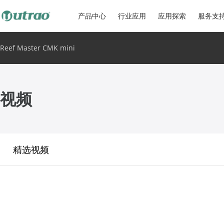
产品中心
行业应用
应用探索
服务支
Reef Master CMK mini
视频
精选视频